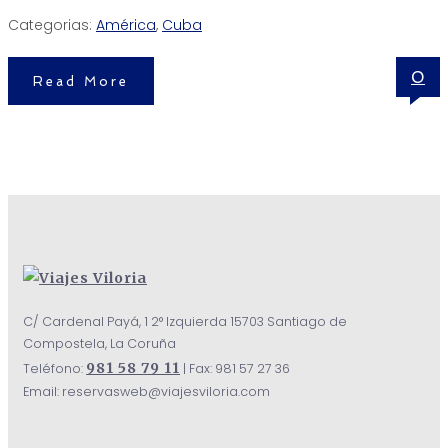
Categorias:
América
,
Cuba
0
Read More
C/ Cardenal Payá, 1 2° Izquierda 15703 Santiago de
Compostela, La Coruña
981 58 79 11
Teléfono:
| Fax: 981 57 27 36
Email: reservasweb@viajesviloria.com