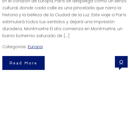
En el corazón de Europa, París se despliega como un lienzo
cultural, donde cada calle es una pincelada que narra la
historia y la belleza de la Ciudad de la Luz. Este viaje a París
estimulará todos tus sentidos y dejará una impresión
duradera. Montmartre El día comienza en Montmartre, un
barrio bohemio saturado de […]
Categorias:
Europa
0
Read More