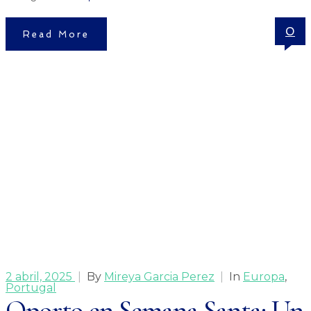
0
Read More
2 abril, 2025
|
By
Mireya Garcia Perez
|
In
Europa
,
Portugal
Oporto en Semana Santa: Un