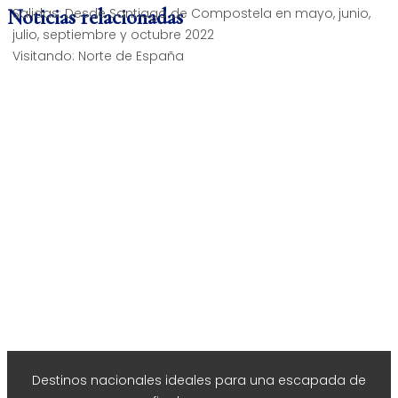
Salidas:
Desde Santiago de Compostela en mayo, junio,
Noticias relacionadas
julio, septiembre y octubre 2022
Visitando:
Norte de España
Destinos nacionales ideales para una escapada de