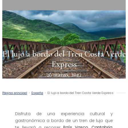
El lujo a bordo del Tren Costa Verde
Express
26 marzo, 2022
Página principal
>
España
>
El lujo a bordo del Tren Costa Verde Express
Disfruta de una experiencia cultural y
gastronómica a bordo de un tren de lujo que
te llevará a recorrer
País Vasco, Cantabria,